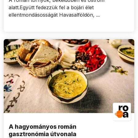
A román tornyok, békeidőben és ostrom
alatt.Együtt fedezzük fel a bojári élet
ellentmondásosságát Havasalföldön, ...
A hagyományos román
gasztronómia útvonala