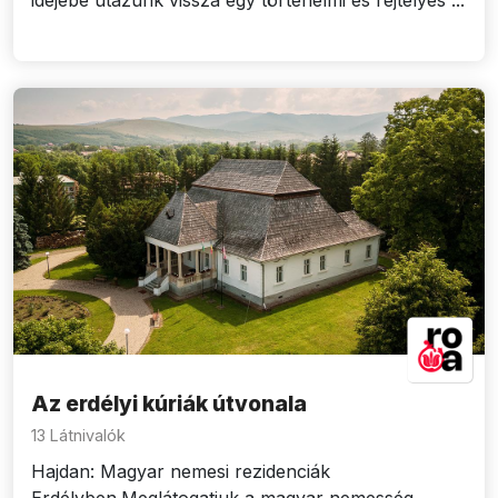
idejébe utazunk vissza egy történelmi és rejtélyes ...
Az erdélyi kúriák útvonala
13 Látnivalók
Hajdan: Magyar nemesi rezidenciák