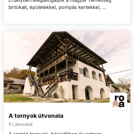
Erdélyben.Meglátogatjuk a magyar nemesség
birtokait, épületekkel, pompás kertekkel, ...
A tornyok útvonala
11 Látnivalók