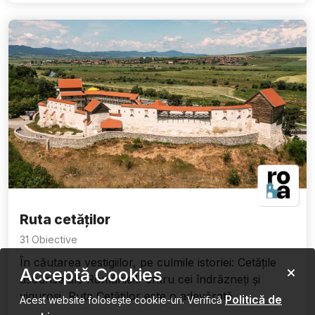
Ruta cetăților
31 Obiective
În căutarea vestigiilor, pe culmile istoriei: Cetățile
Acceptă Cookies
ascunse ale României!Pentru cei îndrăzneți și
viguroși, Ruta Cetăților este o adevărată ...
Politică de
Acest website folosește cookie-uri. Verifică