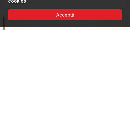
cookies
Acceptă
Ruta peisajului cultural din Delta
Dunării
8 Obiective
Departe de orice, într-o oază de liniște: Casele
pescărești din Delta Dunării.Navigând cu barca ...