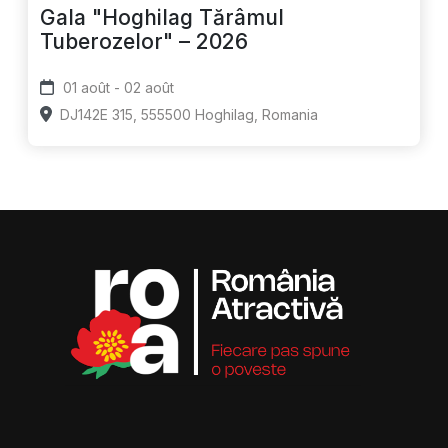
Gala "Hoghilag Tărâmul
Tuberozelor" – 2026
01 août - 02 août
DJ142E 315, 555500 Hoghilag, Romania